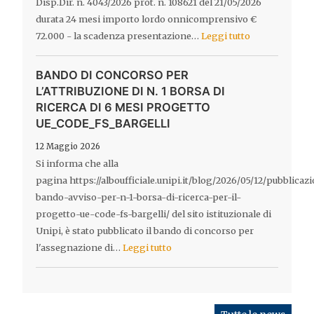
Disp.Dir. n. 4043/2026 prot. n. 108621 del 21/05/2026
durata 24 mesi importo lordo onnicomprensivo €
72.000 - la scadenza presentazione…
Leggi tutto
BANDO DI CONCORSO PER
L’ATTRIBUZIONE DI N. 1 BORSA DI
RICERCA DI 6 MESI PROGETTO
UE_CODE_FS_BARGELLI
12 Maggio 2026
Si informa che alla
pagina https://alboufficiale.unipi.it/blog/2026/05/12/pubblicaz
bando-avviso-per-n-1-borsa-di-ricerca-per-il-
progetto-ue-code-fs-bargelli/ del sito istituzionale di
Unipi, è stato pubblicato il bando di concorso per
l'assegnazione di…
Leggi tutto