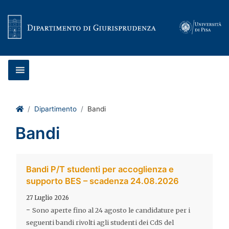
Vai al contenuto
Home
Dipartimento
Bandi
Bandi
Bandi P/T studenti per accoglienza e
supporto BES – scadenza 24.08.2026
27 Luglio 2026
-
Sono aperte fino al 24 agosto le candidature per i
seguenti bandi rivolti agli studenti dei CdS del