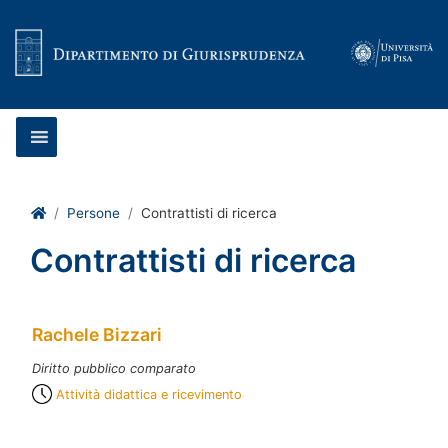
Vai al contenuto
Home
Persone
Contrattisti di ricerca
Contrattisti di ricerca
Rachele Bizzari
Diritto pubblico comparato
Attività didattica e ricevimento