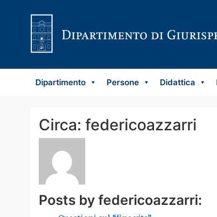
Vai al contenuto
Dipartimento
Persone
Didattica
Circa: federicoazzarri
Posts by federicoazzarri: