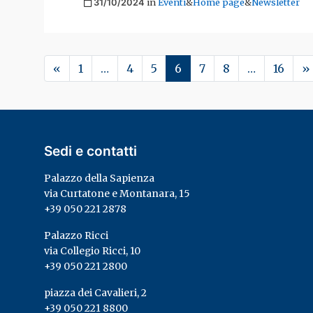
Pubblicato il
in
Eventi
&
Home page
&
Newsletter
31/10/2024
«
1
…
4
5
6
7
8
…
16
»
Sedi e contatti
Palazzo della Sapienza
via Curtatone e Montanara, 15
+39 050 221 2878
Palazzo Ricci
via Collegio Ricci, 10
+39 050 221 2800
piazza dei Cavalieri, 2
+39 050 221 8800