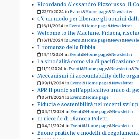
Ricordando Alessandro Pizzorusso. Il Con
Pubblicato il
in
Eventi
&
Home page
&
Newsletter
22/11/2024
C’è un modo per liberare gli uomini dalla
Pubblicato il
in
Eventi
&
Home page
&
Newsletter
16/11/2024
Welcome to the Machine. Fiducia, rischi
Pubblicato il
in
Eventi
&
Home page
&
News
&
Newsle
16/11/2024
Il romanzo della Bibbia
Pubblicato il
in
Eventi
&
Home page
&
Newsletter
14/11/2024
La sinodalità come via di pacificazione 
Pubblicato il
in
Eventi
&
Home page
&
Newsletter
&
Pu
11/11/2024
Meccanismi di accountability delle organ
Pubblicato il
in
Eventi
&
Home page
&
Newsletter
09/11/2024
APP. Il punto sull’applicativo unico di 
Pubblicato il
in
Eventi
&
Home page
05/11/2024
Fiducia e sostenibilità nei recenti svilu
Pubblicato il
in
Eventi
&
Home page
&
Newsletter
04/11/2024
In ricordo di Dianora Poletti
Pubblicato il
in
Eventi
&
Home page
&
Newsletter
04/11/2024
Buone pratiche e modelli di regolamenta