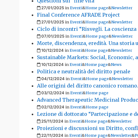
Questioni sul “fine vita”
Pubblicato il
in
Eventi
&
Home page
&
Newsletter
27/01/2025
Final Conference AFRADE Project
Pubblicato il
in
Eventi
&
Home page
&
Newsletter
27/01/2025
Ciclo di incontri “Risvegli. La coscienz
Pubblicato il
in
Eventi
&
Home page
&
Newsletter
07/01/2025
Morte, discendenza, eredità. Una storia u
Pubblicato il
in
Eventi
&
Home page
&
Newsletter
10/12/2024
Sustainable Markets: Social, Economic, 
Pubblicato il
in
Eventi
&
Home page
&
News
10/12/2024
Politica e neutralità del diritto penale
Pubblicato il
in
Eventi
&
Home page
&
Newsletter
04/12/2024
Alle origini del diritto canonico romano.
Pubblicato il
in
Eventi
&
Home page
03/12/2024
Advanced Therapeutic Medicinal Product
Pubblicato il
in
Eventi
&
Home page
02/12/2024
Lezione di dottorato “Partecipazione e 
Pubblicato il
in
Eventi
&
Home page
&
Newsletter
25/11/2024
Proiezioni e discussioni su Diritto, conf
Pubblicato il
in
Eventi
&
Home page
&
Newsletter
&
P
22/11/2024