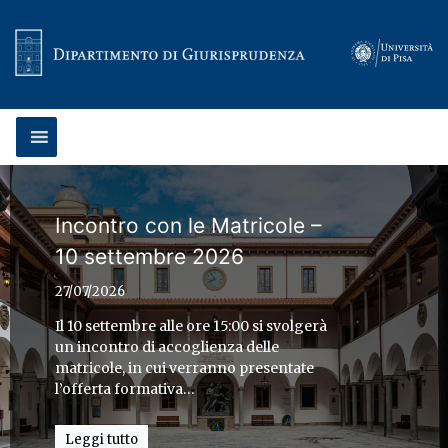
Vai al contenuto
Incontro con le Matricole –
PhD Day per il corso di
10 settembre 2026
dottorato in Scienze
giuridiche
27/07/2026
08/05/2026
Il 10 settembre alle ore 15:00 si svolgerà
un incontro di accoglienza delle
Giovedì 14 maggio 2026, dalle 12:30 alle
matricole, in cui verranno presentate
14:00 nell’Aula 2 del Palazzo della
l’offerta formativa…
Sapienza, si terrà il PhD Day dedicato al
dottorato in Scienze giuridiche
Leggi tutto
dell’Università di Pisa per l’a.a. 2026-