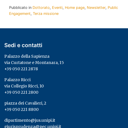
Pubblicato in
Dottorato
,
Eventi
,
Home page
,
Newsletter
,
Public
Engagement
,
Terza missione
Sedi e contatti
Palazzo della Sapienza
via Curtatone e Montanara, 15
+39 050 221 2878
Palazzo Ricci
via Collegio Ricci, 10
+39 050 221 2800
piazza dei Cavalieri, 2
+39 050 221 8800
dipartimento@jus.unipi.it
giurisprudenza@pec.unipi.it