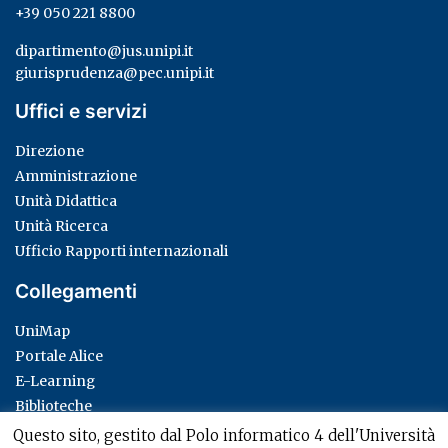
+39 050 221 8800
dipartimento@jus.unipi.it
giurisprudenza@pec.unipi.it
Uffici e servizi
Direzione
Amministrazione
Unità Didattica
Unità Ricerca
Ufficio Rapporti internazionali
Collegamenti
UniMap
Portale Alice
E-Learning
Biblioteche
Privacy Policy
Questo sito, gestito dal Polo informatico 4 dell'Università