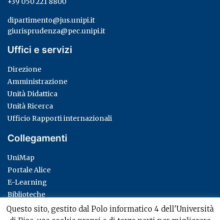
+39 050 221 8800
dipartimento@jus.unipi.it
giurisprudenza@pec.unipi.it
Uffici e servizi
Direzione
Amministrazione
Unità Didattica
Unità Ricerca
Ufficio Rapporti internazionali
Collegamenti
UniMap
Portale Alice
E-Learning
Biblioteche
Privacy Policy
Questo sito, gestito dal Polo informatico 4 dell'Università