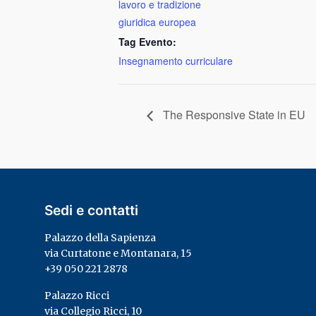
lavoro e tradizione
giuridica europea
Tag Evento:
Insegnamento curriculare
The Responsive State in EU
Sedi e contatti
Palazzo della Sapienza
via Curtatone e Montanara, 15
+39 050 221 2878
Palazzo Ricci
via Collegio Ricci, 10