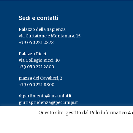
Sedi e contatti
Palazzo della Sapienza
via Curtatone e Montanara, 15
+39 050 221 2878
Palazzo Ricci
via Collegio Ricci, 10
+39 050 221 2800
piazza dei Cavalieri, 2
+39 050 221 8800
dipartimento@jus.unipi.it
giurisprudenza@pec.unipi.it
Questo sito, gestito dal Polo informatico 4 d
© 2026
Dipartimento di Giurisprudenza