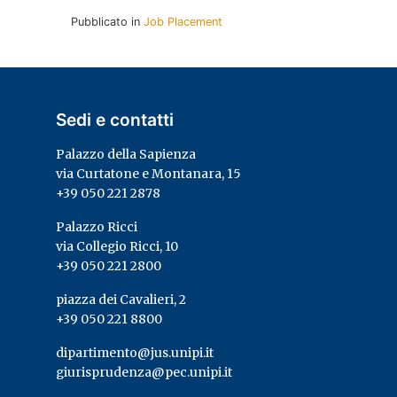
Pubblicato in
Job Placement
Sedi e contatti
Palazzo della Sapienza
via Curtatone e Montanara, 15
+39 050 221 2878
Palazzo Ricci
via Collegio Ricci, 10
+39 050 221 2800
piazza dei Cavalieri, 2
+39 050 221 8800
dipartimento@jus.unipi.it
giurisprudenza@pec.unipi.it